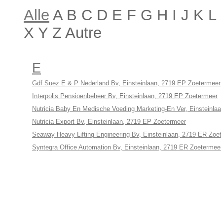
Alle
A B C D E F G H I J K 
X Y Z Autre
E
Gdf Suez E & P Nederland Bv, Einsteinlaan, 2719 EP Zoetermeer
Interpolis Pensioenbeheer Bv, Einsteinlaan, 2719 EP Zoetermeer
Nutricia Baby En Medische Voeding Marketing-En Ver, Einsteinla
Nutricia Export Bv, Einsteinlaan, 2719 EP Zoetermeer
Seaway Heavy Lifting Engineering Bv, Einsteinlaan, 2719 ER Zoe
Syntegra Office Automation Bv, Einsteinlaan, 2719 ER Zoetermee