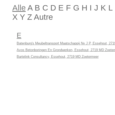
Alle
A B C D E F G H I J K 
X Y Z Autre
E
Batenburg's Meubeltransport Maatschappij Nv J P, Essehout, 27
Avos Betonboringen En Grondwerken, Essehout, 2719 MD Zoete
Bartelink Consultancy, Essehout, 2719 MD Zoetermeer