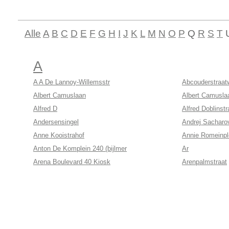
Alle
A
B
C
D
E
F
G
H
I
J
K
L
M
N
O
P
Q
R
S
T
A
A A De Lannoy-Willemsstr
Abcouderstraat
Albert Camuslaan
Albert Camusla
Alfred D
Alfred Doblinstr
Andersensingel
Andrej Sacharo
Anne Kooistrahof
Annie Romeinpl
Anton De Komplein 240 (bijlmer
Ar
Arena Boulevard 40 Kiosk
Arenpalmstraat