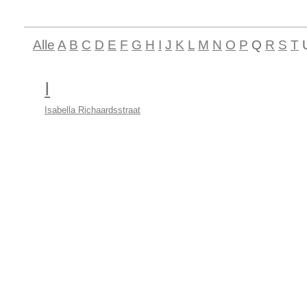
Alle
A
B
C
D
E
F
G
H
I
J
K
L
M
N
O
P
Q
R
S
T
I
Isabella Richaardsstraat