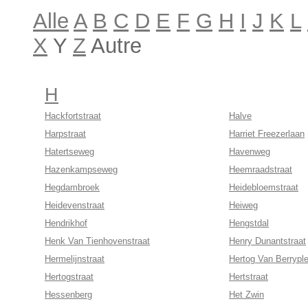
Alle
A
B
C
D
E
F
G
H
I
J
K
L
X
Y
Z
Autre
H
Hackfortstraat
Halve
Harpstraat
Harriet Freezerlaan
Hatertseweg
Havenweg
Hazenkampseweg
Heemraadstraat
Hegdambroek
Heidebloemstraat
Heidevenstraat
Heiweg
Hendrikhof
Hengstdal
Henk Van Tienhovenstraat
Henry Dunantstraat
Hermelijnstraat
Hertog Van Berryple
Hertogstraat
Hertstraat
Hessenberg
Het Zwin