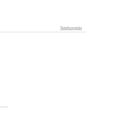
Adresregister
Telefoongids