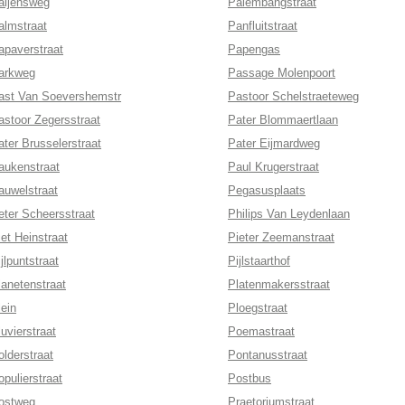
aijensweg
Palembangstraat
almstraat
Panfluitstraat
apaverstraat
Papengas
arkweg
Passage Molenpoort
ast Van Soevershemstr
Pastoor Schelstraeteweg
astoor Zegersstraat
Pater Blommaertlaan
ater Brusselerstraat
Pater Eijmardweg
aukenstraat
Paul Krugerstraat
auwelstraat
Pegasusplaats
eter Scheersstraat
Philips Van Leydenlaan
iet Heinstraat
Pieter Zeemanstraat
jlpuntstraat
Pijlstaarthof
lanetenstraat
Platenmakersstraat
lein
Ploegstraat
luvierstraat
Poemastraat
olderstraat
Pontanusstraat
opulierstraat
Postbus
ostweg
Praetoriumstraat