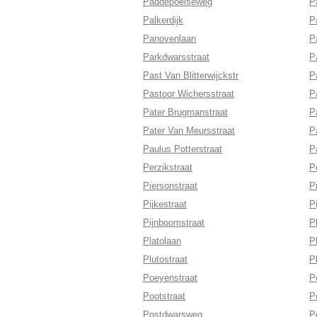
Paddepoelseweg
P
Palkerdijk
P
Panovenlaan
P
Parkdwarsstraat
P
Past Van Blitterwijckstr
P
Pastoor Wichersstraat
P
Pater Brugmanstraat
P
Pater Van Meursstraat
P
Paulus Potterstraat
P
Perzikstraat
P
Piersonstraat
P
Pijkestraat
Pi
Pijnboomstraat
P
Platolaan
P
Plutostraat
P
Poeyenstraat
P
Pootstraat
P
Postdwarsweg
P