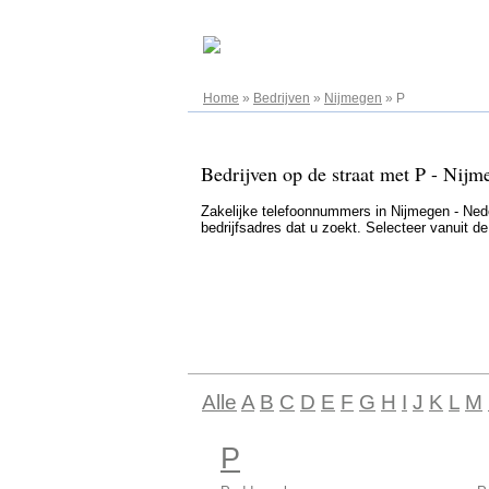
07.08.2026
Home
»
Bedrijven
»
Nijmegen
»
P
Bedrijven op de straat met P - Nijm
Zakelijke telefoonnummers in Nijmegen - Neder
bedrijfsadres dat u zoekt. Selecteer vanuit d
Alle
A
B
C
D
E
F
G
H
I
J
K
L
M
P