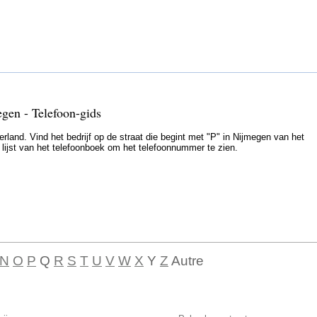
egen - Telefoon-gids
land. Vind het bedrijf op de straat die begint met "P" in Nijmegen van het
e lijst van het telefoonboek om het telefoonnummer te zien.
N
O
P
Q
R
S
T
U
V
W
X
Y
Z
Autre