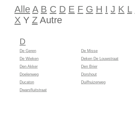
Alle
A
B
C
D
E
F
G
H
I
J
K
L
X
Y
Z
Autre
D
De Geren
De Misse
De Wieken
Deken De Louwstraat
Den Akker
Den Brier
Doelenweg
Dorshout
Ducaton
Duifhuizerweg
Dwarsfluitstraat