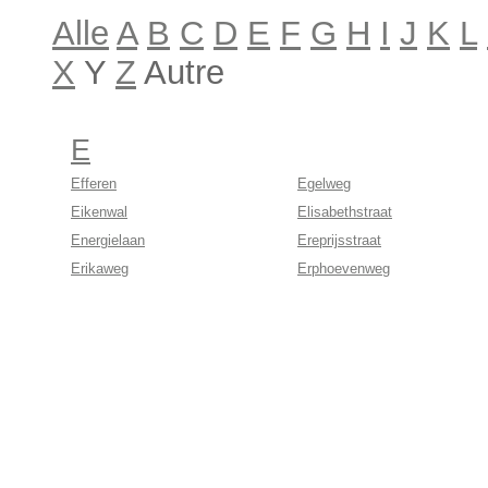
Alle
A
B
C
D
E
F
G
H
I
J
K
L
X
Y
Z
Autre
E
Efferen
Egelweg
Eikenwal
Elisabethstraat
Energielaan
Ereprijsstraat
Erikaweg
Erphoevenweg