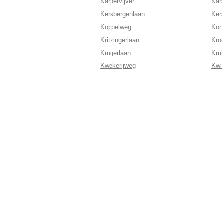
Karpervijver
Kar
Kersbergenlaan
Ker
Koppelweg
Kor
Kritzingerlaan
Kro
Krugerlaan
Kru
Kwekerijweg
Kwi