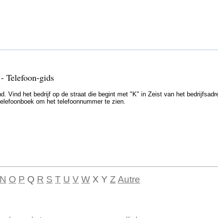
 - Telefoon-gids
. Vind het bedrijf op de straat die begint met "K" in Zeist van het bedrijfsadr
t telefoonboek om het telefoonnummer te zien.
N
O
P
Q
R
S
T
U
V
W
X Y
Z
Autre