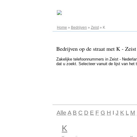
07.08.2026
Home
»
Bedrijven
»
Zeist
»
K
Bedrijven op de straat met K - Zeist
Zakelijke telefoonnummers in Zeist - Nederland
dat u zoekt. Selecteer vanuit de lijst van he
Alle
A
B
C
D
E
F
G
H
I
J
K
L
M
K