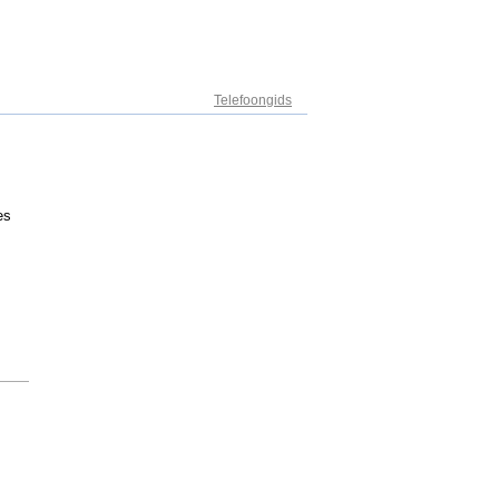
Adresregister
Telefoongids
es