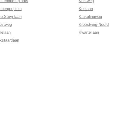
sseboomsplaats
Kerkweg
sbergenplein
Koelaan
te Steynlaan
Krakelingweg
ostweg
Kroostweg-Noord
llelaan
Kwartellaan
kstaartlaan