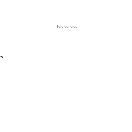
Adresregister
Telefoongids
es