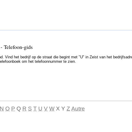
 - Telefoon-gids
. Vind het bedrijf op de straat die begint met "U" in Zeist van het bedrijfsadr
t telefoonboek om het telefoonnummer te zien.
N
O
P
Q
R
S
T
U
V
W
X Y
Z
Autre