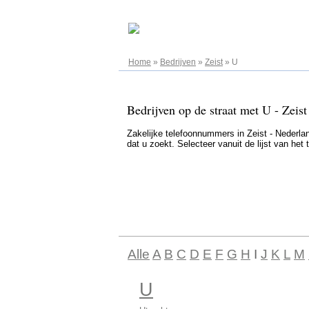
07.08.2026
Home
»
Bedrijven
»
Zeist
»
U
Bedrijven op de straat met U - Zeist
Zakelijke telefoonnummers in Zeist - Nederland
dat u zoekt. Selecteer vanuit de lijst van he
Alle
A
B
C
D
E
F
G
H
I
J
K
L
M
U