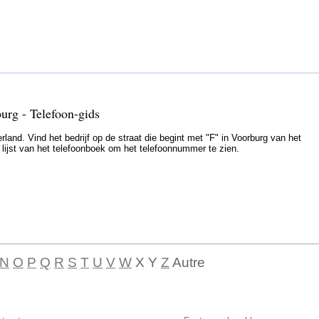
burg - Telefoon-gids
land. Vind het bedrijf op de straat die begint met "F" in Voorburg van het
e lijst van het telefoonboek om het telefoonnummer te zien.
N
O
P
Q
R
S
T
U
V
W
X Y
Z
Autre