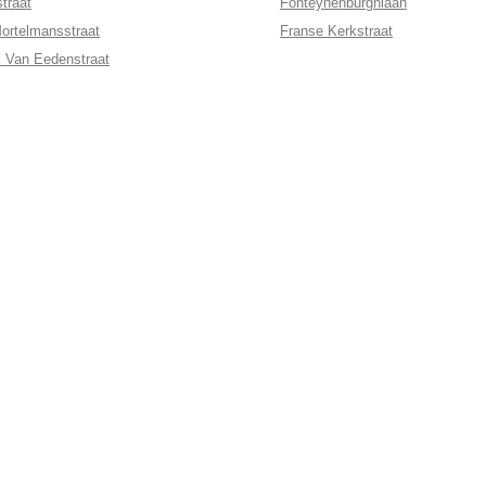
straat
Fonteynenburghlaan
ortelmansstraat
Franse Kerkstraat
k Van Eedenstraat