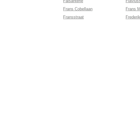
Faisanterie
Flavius
Frans Cobellaan
Frans M
Fransstraat
Frederi