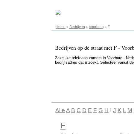
07.08.2026
Home
»
Bedrijven
»
Voorburg
»
F
Bedrijven op de straat met F - Voor
Zakelijke telefoonnummers in Voorburg - Neder
bedrijfsadres dat u zoekt. Selecteer vanuit d
Alle
A
B
C
D
E
F
G
H
I
J
K
L
M
F