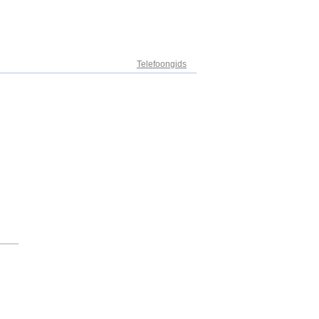
Adresregister
Telefoongids