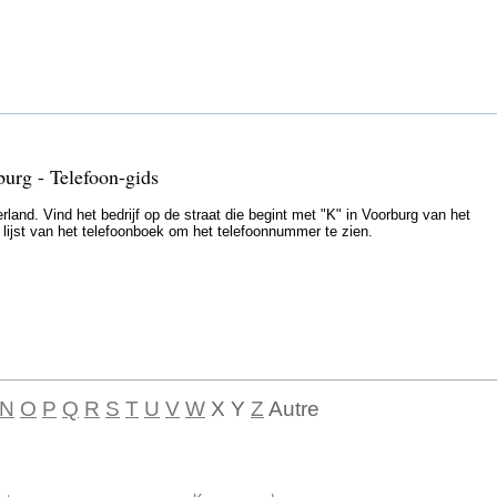
burg - Telefoon-gids
land. Vind het bedrijf op de straat die begint met "K" in Voorburg van het
e lijst van het telefoonboek om het telefoonnummer te zien.
N
O
P
Q
R
S
T
U
V
W
X Y
Z
Autre