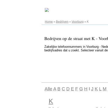
07.08.2026
Home
»
Bedrijven
»
Voorburg
»
K
Bedrijven op de straat met K - Voor
Zakelijke telefoonnummers in Voorburg - Neder
bedrijfsadres dat u zoekt. Selecteer vanuit d
Alle
A
B
C
D
E
F
G
H
I
J
K
L
M
K