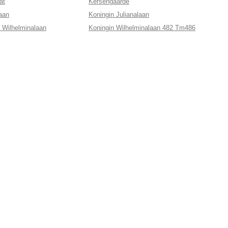
at
Kersengaarde
aan
Koningin Julianalaan
 Wilhelminalaan
Koningin Wilhelminalaan 482 Tm486