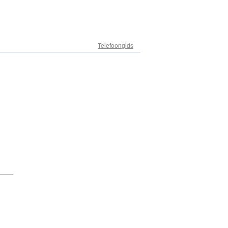
Adresregister
Telefoongids