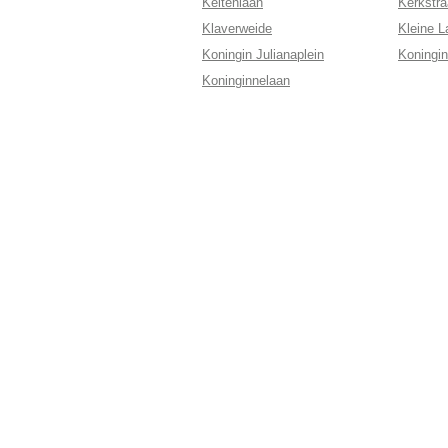
Keltenlaan
Kerkstra
Klaverweide
Kleine L
Koningin Julianaplein
Koningin
Koninginnelaan