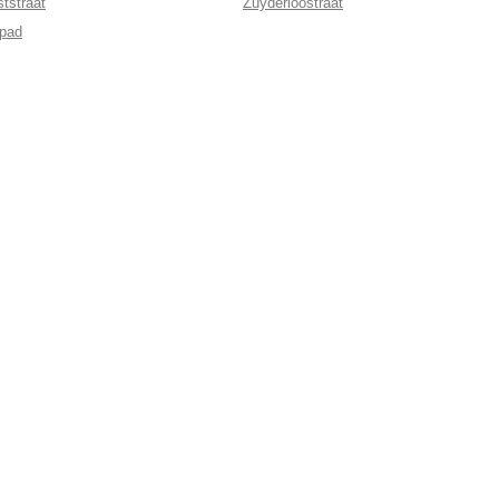
ststraat
Zuyderloostraat
pad