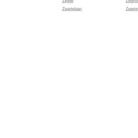
Zegge
Zegtru
Zwartelaan
Zwarte