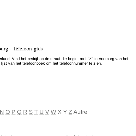
burg - Telefoon-gids
land. Vind het bedrijf op de straat die begint met "Z" in Voorburg van het
e lijst van het telefoonboek om het telefoonnummer te zien.
N
O
P
Q
R
S
T
U
V
W
X Y
Z
Autre