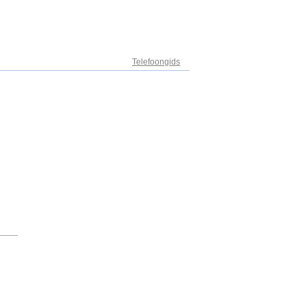
Adresregister
Telefoongids