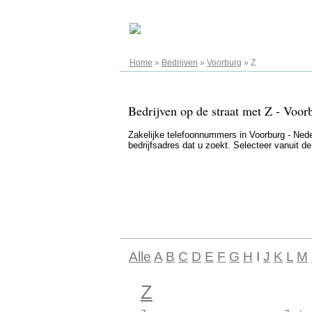
07.08.2026
Home
»
Bedrijven
»
Voorburg
»
Z
Bedrijven op de straat met Z - Voor
Zakelijke telefoonnummers in Voorburg - Neder
bedrijfsadres dat u zoekt. Selecteer vanuit d
Alle
A
B
C
D
E
F
G
H
I
J
K
L
M
Z