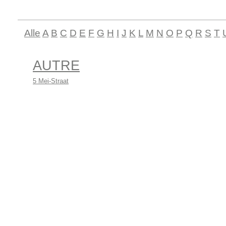
Alle
A
B
C
D
E
F
G
H
I
J
K
L
M
N
O
P
Q
R
S
T
AUTRE
5 Mei-Straat