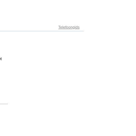
Adresregister
Telefoongids
et