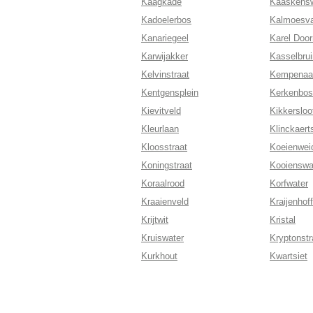
Kaagkade
Kaaskensw
Kadoelerbos
Kalmoesva
Kanariegeel
Karel Doo
Karwijakker
Kasselbrui
Kelvinstraat
Kempenaa
Kentgensplein
Kerkenbos
Kievitveld
Kikkersloo
Kleurlaan
Klinckaer
Kloosstraat
Koeienwei
Koningstraat
Kooienswa
Koraalrood
Korfwater
Kraaienveld
Kraijenhof
Krijtwit
Kristal
Kruiswater
Kryptonstr
Kurkhout
Kwartsiet