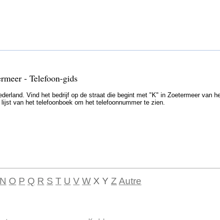
ermeer - Telefoon-gids
erland. Vind het bedrijf op de straat die begint met "K" in Zoetermeer van h
e lijst van het telefoonboek om het telefoonnummer te zien.
N
O
P
Q
R
S
T
U
V
W
X Y
Z
Autre