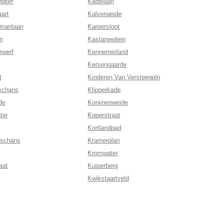
ater
Kadelaan
art
Kalverweide
rmanlaan
Karpersloot
n
Kastanjeplein
rwerf
Kennemerland
Kersengaarde
t
Kinderen Van Versteegpln
tschans
Klipperkade
de
Konijnenweide
ter
Koperstraat
Kortlandpad
fschans
Kramerplan
Kromwater
aat
Kuiperberg
Kwikstaartveld