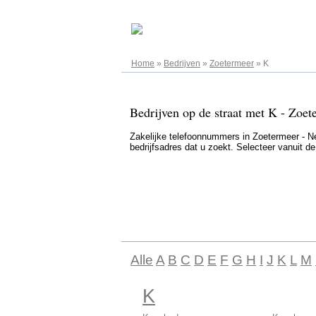
08.08.2026
Home
»
Bedrijven
»
Zoetermeer
»
K
Bedrijven op de straat met K - Zoet
Zakelijke telefoonnummers in Zoetermeer - Ned
bedrijfsadres dat u zoekt. Selecteer vanuit d
Alle
A
B
C
D
E
F
G
H
I
J
K
L
M
K