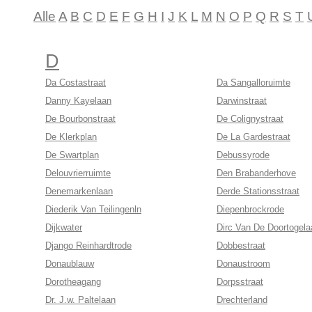
Alle
A
B
C
D
E
F
G
H
I
J
K
L
M
N
O
P
Q
R
S
T
D
Da Costastraat
Da Sangalloruimte
Danny Kayelaan
Darwinstraat
De Bourbonstraat
De Colignystraat
De Klerkplan
De La Gardestraat
De Swartplan
Debussyrode
Delouvrierruimte
Den Brabanderhove
Denemarkenlaan
Derde Stationsstraat
Diederik Van Teilingenln
Diepenbrockrode
Dijkwater
Dirc Van De Doortogela
Django Reinhardtrode
Dobbestraat
Donaublauw
Donaustroom
Dorotheagang
Dorpsstraat
Dr. J.w. Paltelaan
Drechterland