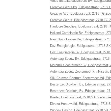
Vintis Installatieadviseurs Bv, Edelgasst
Creative Colors Bv, Edelgasstraat, 2718 
Creative Ace, Edelgasstraat, 2718 TG Zo
Creative Colors, Edelgasstraat, 2718 TG 
Hardcore Supplies, Edelgasstraat, 2718 
Holland Combinatie Bv, Edelgasstraat, 2
Raat Brandkasten De, Edelgasstraat, 271
Doz Energieregie, Edelgasstraat, 2718 S
Doz Energieregie Bv, Edelgasstraat, 271
Autohaag Zeeuw Bv, Edelgasstraat, 2718
Motorhuis Zoetermeer Bv, Edelgasstraat,
Autohaag Zeeuw Zoetermeer Kia-Nissan, 
Slik Caravan Centrum Zoetermeer Vd, Ede
Bestenzet Drukkerij Bv, Edelgasstraat, 2
Bestenzet Drukkerij Bv, Edelgasstraat, 2
Kreder, Edelgasstraat, 2718 SX Zoeterme
Divoza Horseworld, Edelgasstraat, 2718 
Window Design, Edelgasstraat, 2718 SX 