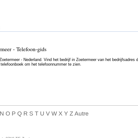
rmeer - Telefoon-gids
oetermeer - Nederland. Vind het bedrijf in Zoetermeer van het bedrijfsadres d
et telefoonboek om het telefoonnummer te zien.
 N O P Q R S T U V W X Y Z Autre