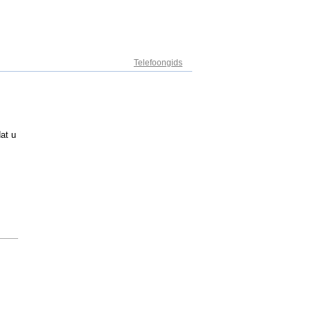
Adresregister
Telefoongids
at u