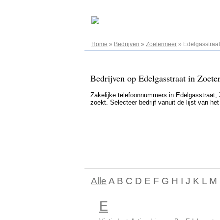
08.08.2026
Home
»
Bedrijven
»
Zoetermeer
»
Edelgasstraat
Bedrijven op Edelgasstraat in Zoete
Zakelijke telefoonnummers in Edelgasstraat, Z
zoekt. Selecteer bedrijf vanuit de lijst van h
Alle
A B C D E F G H I J K L M
E